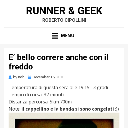
RUNNER & GEEK
ROBERTO CIPOLLINI
MENU
E’ bello correre anche con il
freddo
by
Rob
Posted
December 16, 2010
on
Temperatura di questa sera alle 19.15: -3 gradi
Tempo di corsa: 32 minuti
Distanza percorsa: 5km 700m
Note:
il cappellino e la banda si sono congelati
:))