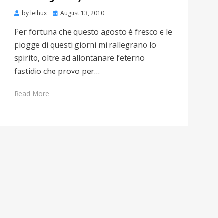
by
lethux
Posted
August 13, 2010
on
Per fortuna che questo agosto è fresco e le
piogge di questi giorni mi rallegrano lo
spirito, oltre ad allontanare l’eterno
fastidio che provo per…
Read More