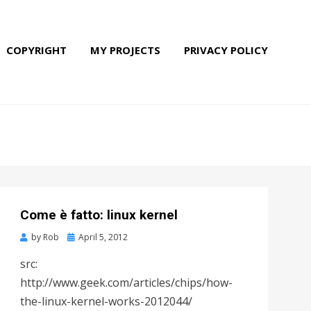
COPYRIGHT
MY PROJECTS
PRIVACY POLICY
Come è fatto: linux kernel
by
Rob
Posted
April 5, 2012
on
src:
http://www.geek.com/articles/chips/how-
the-linux-kernel-works-2012044/