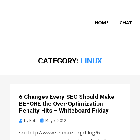
HOME
CHAT
CATEGORY:
LINUX
6 Changes Every SEO Should Make
BEFORE the Over-Optimization
Penalty Hits – Whiteboard Friday
by
Rob
Posted
May 7, 2012
on
src: http://www.seomoz.org/blog/6-