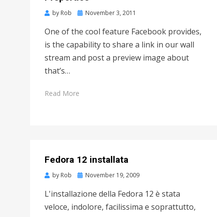
by
Rob
Posted
November 3, 2011
on
One of the cool feature Facebook provides,
is the capability to share a link in our wall
stream and post a preview image about
that’s…
Read More
Fedora 12 installata
by
Rob
Posted
November 19, 2009
on
L'installazione della Fedora 12 è stata
veloce, indolore, facilissima e soprattutto,