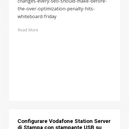
changes-every-seo-should-make-before-
the-over-optimization-penalty-hits-
whiteboard-friday
Read More
Configurare Vodafone Station Server
di Stampa con stampante USB su