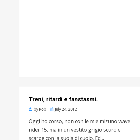
Treni, ritardi e fanstasmi.
by
Rob
Posted
July 24, 2012
on
Oggi ho corso, non con le mie mizuno wave
rider 15, ma in un vestito grigio scuro e
scarpe con la suola di cuoio. Ed…