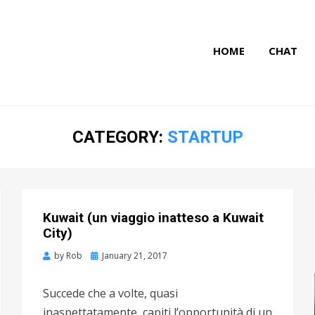
HOME
CHAT
CATEGORY:
STARTUP
Kuwait (un viaggio inatteso a Kuwait
City)
by
Rob
Posted
January 21, 2017
on
Succede che a volte, quasi
inaspettatamente, capiti l’opportunità di un