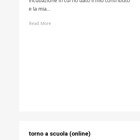
incubazione in cui ho dato il mio contributo
e la mia…
Read More
torno a scuola (online)