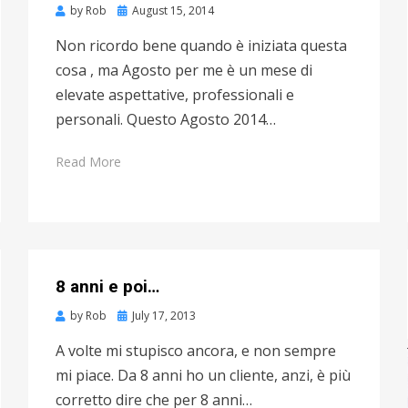
by
Rob
Posted
August 15, 2014
on
Non ricordo bene quando è iniziata questa
cosa , ma Agosto per me è un mese di
elevate aspettative, professionali e
personali. Questo Agosto 2014…
Read More
8 anni e poi…
by
Rob
Posted
July 17, 2013
on
A volte mi stupisco ancora, e non sempre
mi piace. Da 8 anni ho un cliente, anzi, è più
corretto dire che per 8 anni…