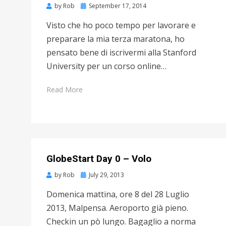
by
Rob
Posted
September 17, 2014
on
Visto che ho poco tempo per lavorare e
preparare la mia terza maratona, ho
pensato bene di iscrivermi alla Stanford
University per un corso online…
Read More
GlobeStart Day 0 – Volo
by
Rob
Posted
July 29, 2013
on
Domenica mattina, ore 8 del 28 Luglio
2013, Malpensa. Aeroporto già pieno.
Checkin un pò lungo. Bagaglio a norma