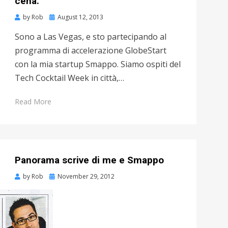
cena.
by
Rob
Posted
August 12, 2013
on
Sono a Las Vegas, e sto partecipando al
programma di accelerazione GlobeStart
con la mia startup Smappo. Siamo ospiti del
Tech Cocktail Week in città,…
Read More
Panorama scrive di me e Smappo
by
Rob
Posted
November 29, 2012
on